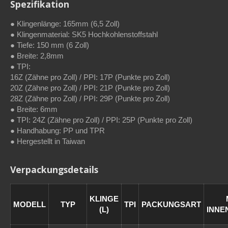
Spezifikation
● Klingenlänge: 165mm (6,5 Zoll)
● Klingenmaterial: SK5 Hochkohlenstoffstahl
● Tiefe: 150 mm (6 Zoll)
● Breite: 2,8mm
● TPI:
16Z (Zähne pro Zoll) / PPI: 17P (Punkte pro Zoll)
20Z (Zähne pro Zoll) / PPI: 21P (Punkte pro Zoll)
28Z (Zähne pro Zoll) / PPI: 29P (Punkte pro Zoll)
● Breite: 6mm
● TPI: 24Z (Zähne pro Zoll) / PPI: 25P (Punkte pro Zoll)
● Handhabung: PP und TPR
● Hergestellt in Taiwan
Verpackungsdetails
KLINGE
MODELL
TYP
TPI
PACKUNGSART
(L)
INNE