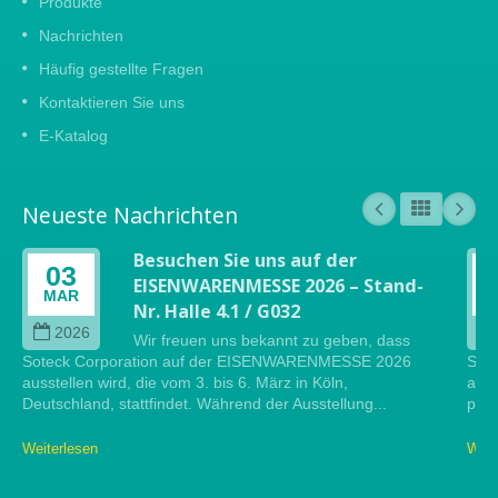
Produkte
Nachrichten
Häufig gestellte Fragen
Kontaktieren Sie uns
E-Katalog
Neueste Nachrichten
Besuchen Sie uns auf der
03
EISENWARENMESSE 2026 – Stand-
MAR
Nr. Halle 4.1 / G032
2026
Wir freuen uns bekannt zu geben, dass
Soteck Corporation auf der EISENWARENMESSE 2026
Sote
ausstellen wird, die vom 3. bis 6. März in Köln,
auf 
Deutschland, stattfindet. Während der Ausstellung...
präs
Weiterlesen
Weit