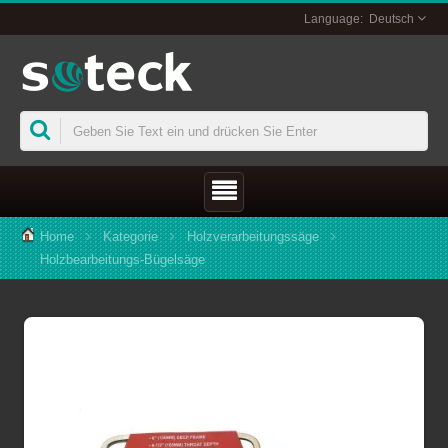
Deutsch
Home
Kategorie
Holzverarbeitungssäge
Holzbearbeitungs-Bügelsäge