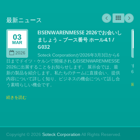
最新ニュース
EISENWARENMESSE 2026でお会いし
03
ましょう – ブース番号 ホール4.1 /
MAR
G032
2026
Soteck Corporationが2026年3月3日から6
日までドイツ・ケルンで開催されるEISENWARENMESSE
す。
2026に出展することをお知らせします。 展示会では、最
6日
新の製品を紹介します。私たちのチームに直接会い、提供
内容について詳しく知り、ビジネスの機会について話し合
続き
う素晴らしい機会です。
続きを読む
Copyright © 2026
Soteck Corporation
All Rights Reserved.