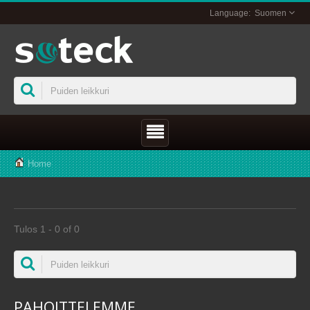
Suomen
Home
Tulos 1 - 0 of 0
PAHOITTELEMME ...