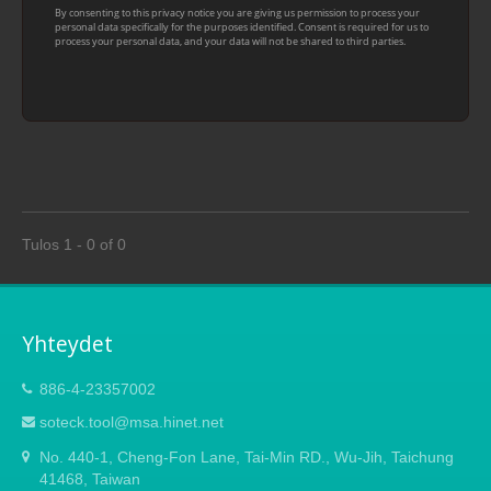
Tulos 1 - 0 of 0
Yhteydet
886-4-23357002
soteck.tool@msa.hinet.net
No. 440-1, Cheng-Fon Lane, Tai-Min RD., Wu-Jih, Taichung
41468, Taiwan