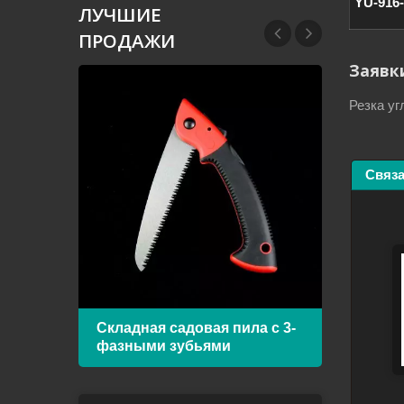
YU-916
ЛУЧШИЕ
ПРОДАЖИ
Заявк
Резка уг
Связ
Складная садовая пила с 3-
Рама
фазными зубьями
биме