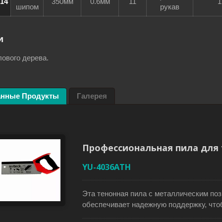
-14
350мм
0.6мм
11
1
шипом
рукав
и
лового дерева.
анные Продукты
Галерея
Профессиональная пила для 
YU-4036ATH
 пилы с HSS
Японская ручная пила 
таллическим лезвием
заменяемым лезвием
Эта тенонная пила с металлическим по
обеспечивает надежную поддержку, что
предотвращать его изгибание при движе