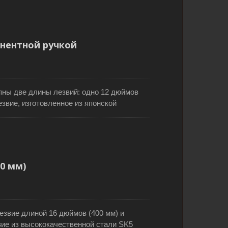
ить более чистый вид реза. Агрессивный
резать на 25% быстрее, чем
 с закаленными зубьями обеспечивает
я ручка, которая приварена для
нентной ручкой
т удобный и нескользящий захват. Он
пны две длины лезвий: одно 12 дюймов
езвие, изготовленное из японской
чено для точных резов на шипах, углах и
бья закалены импульсным способом для
дая спинка предотвращает сгибание для
 ручка надежно закреплена винтами.
пользователям повесить эту шипцовую
0 мм)
езвие длиной 16 дюймов (400 мм) и
вие из высококачественной стали SK5