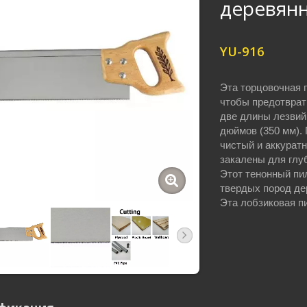
деревян
YU-916
Эта торцовочная 
чтобы предотврати
две длины лезвий.
дюймов (350 мм).
чистый и аккурат
закалены для глу
Этот тенонный пил
твердых пород де
Эта лобзиковая п