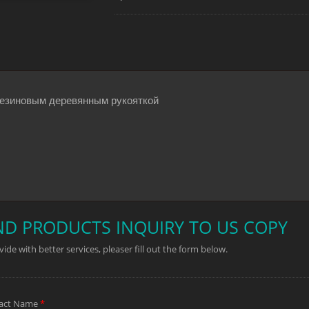
обеспечивает большую прочность и дли
пила имеет 11 зубьев на дюйм и обычны
реза. Максимальная глубина одного реза
Лезвие надежно крепится к ручке с пом
обеспечивает лучший контроль и комфор
это резка больших углов. Эта торцовоч
резиновым деревянным рукояткой
торцевой коробкой YU-4004.