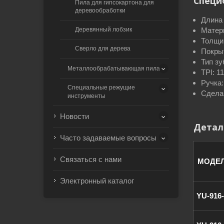
Специ
Пила для гипсокартона для
деревообработки
Длина 
Деревянный лобзик
Матер
Толщин
Сверло для дерева
Покры
Тип з
Металлообрабатывающая пила
TPI: 1
Ручка
Специальные режущие
Сдела
инструменты
Новости
Детал
Часто задаваемые вопросы
Связаться с нами
МОДЕ
Электронный каталог
YU-916