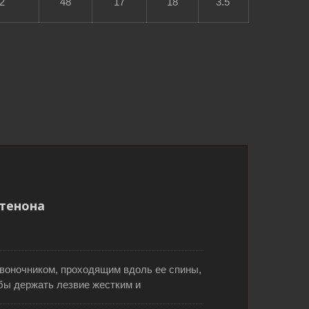
2
48
17
18
3.5'
тенона
с
Складная садовая пила с 3-
фазными зубьями
звоночником, проходящим вдоль ее спины,
бы держать лезвие жестким и
нии через древесину. 11 зубьев на дюйм