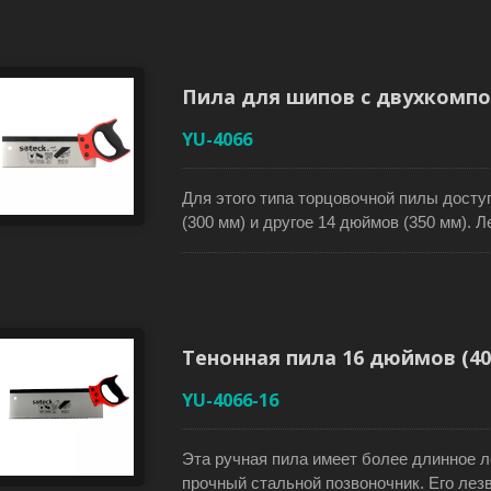
означает, что пользователи могут получ
дизайн зуба с тремя гранями позволяет 
традиционные ручные пилы. Его лезвие
более длительный срок службы. Больша
Пила для шипов с двухкомпо
обеспечения безопасности, обеспечивае
предназначен для деревообработки.
YU-4066
Для этого типа торцовочной пилы досту
(300 мм) и другое 14 дюймов (350 мм). Л
высокоуглеродной стали SK5, предназна
шиповых соединениях. Его обычные зу
гладких резов и большей остроты. Твер
стабильности. Удобная биматериальная
Отверстие на конце лезвия позволяет 
Тенонная пила 16 дюймов (40
пилу на крючок для хранения.
YU-4066-16
Эта ручная пила имеет более длинное л
прочный стальной позвоночник. Его лез