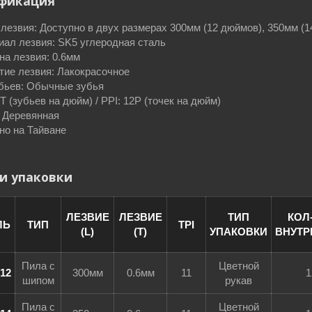
фикация
лезвия: Доступно в двух размерах 300мм (12 дюймов), 350мм (
иал лезвия: SK5 углеродная сталь
а лезвия: 0.6мм
тие лезвия: Лакокрасочное
убьев: Обычные зубья
1T (зубьев на дюйм) / PPI: 12P (точек на дюйм)
: Деревянная
но на Тайване
и упаковки
ЛЕЗВИЕ
ЛЕЗВИЕ
ТИП
КОЛ-
ЛЬ
ТИП
TPI
(L)
(T)
УПАКОВКИ
ВНУТР
Пила с
Цветной
-12
300мм
0.6мм
11
1
шипом
рукав
Пила с
Цветной