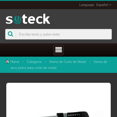
Español
Home
Categoría
Sierra de Corte de Metal
Sierra de
arco junior para corte de metal