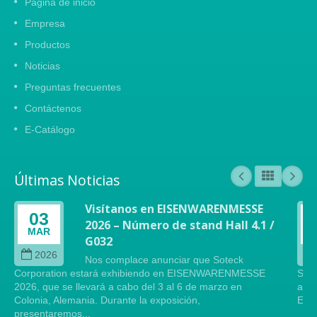
Página de inicio
Empresa
Productos
Noticias
Preguntas frecuentes
Contáctenos
E-Catálogo
Últimas Noticias
Visítanos en EISENWARENMESSE
03
2026 – Número de stand Hall 4.1 /
MAR
G032
2026
Nos complace anunciar que Soteck
Corporation estará exhibiendo en EISENWARENMESSE
Sote
2026, que se llevará a cabo del 3 al 6 de marzo en
arte
Colonia, Alemania. Durante la exposición,
Este
presentaremos...