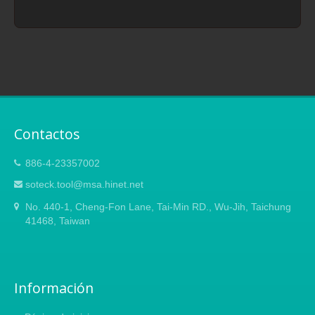
Contactos
886-4-23357002
soteck.tool@msa.hinet.net
No. 440-1, Cheng-Fon Lane, Tai-Min RD., Wu-Jih, Taichung
41468, Taiwan
Información