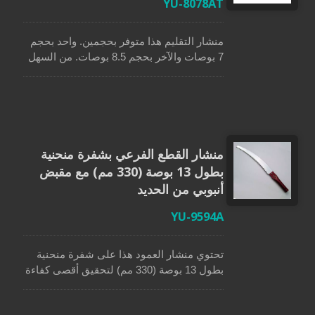
YU-8078AT
منشار التقليم هذا متوفر بحجمين. واحد بحجم
7 بوصات والآخر بحجم 8.5 بوصات. من السهل
الاحتفاظ بهذا المنشار في صندوق الأدوات أو
السيارة بفضل شفرة المنشار القصيرة
المصممة خصيصًا. تجعل أسنان الطحن الثلاثية
القطع أسرع بكثير. تتميز هذه المنشار الخفيف
الوزن بمقبض منحني غير قابل للانزلاق مريح
ومحسن. الغلاف قوي ويحمي منشار التقليم
منشار القطع الفرعي بشفرة منحنية
هذا من السقوط. يجب على أولئك الذين
بطول 13 بوصة (330 مم) مع مقبض
يقضون وقتًا في الهواء الطلق أو يحبون مشاريع
أنبوبي من الحديد
تحسين المنزل امتلاك هذه المنشار.
YU-9594A
تحتوي منشار العمود هذا على شفرة منحنية
بطول 13 بوصة (330 مم) لتحقيق أقصى كفاءة
في القطع. تجويف الأسنان الثلاثي يجعل إزالة
الخشب أسهل وأسرع بكثير. شفرات المنشار