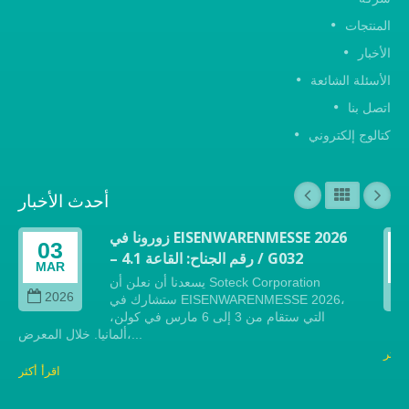
المنتجات
الأخبار
الأسئلة الشائعة
اتصل بنا
كتالوج إلكتروني
أحدث الأخبار
زورونا في EISENWARENMESSE 2026
03
– رقم الجناح: القاعة 4.1 / G032
MAR
يسعدنا أن نعلن أن Soteck Corporation
2026
ستشارك في EISENWARENMESSE 2026،
التي ستقام من 3 إلى 6 مارس في كولن،
ألمانيا. خلال المعرض،...
أكثر
اقرأ أكثر