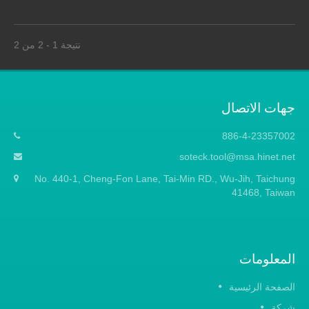
المصنوعة من الفولاذ عالي الكربون SK5
مطلية بالكروم لمقاومة الصدأ ولعمر أطول.
المقبض المستقيم المتين مصنوع من الحديد
نتيجة 1 - 2 من 2
لتحسين التحكم. يمكن لهذا المنشار العمودي
أيضًا العمل مع أي عمود أو أنبوب قابل للتمديد
بقطر 1 بوصة (25 مم) في السوق ليصبح
منشار تقليم الأشجار العالية لقطع الفروع
جهات الاتصال
العالية.
886-4-23357002
soteck.tool@msa.hinet.net
No. 440-1, Cheng-Fon Lane, Tai-Min RD., Wu-Jih, Taichung
41468, Taiwan
المعلومات
الصفحة الرئيسية
شركة