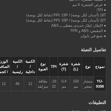
دي مغطى بـ ABS
الكمية
الكمية
الوزن
الوزن
الأبعاد
فرة
شفرة
نوع
TPI
/
/
الصافي
الإجمالي
/ قدم
(L)
(T)
العبوة
داخلية
رئيسية
/ كجم
/ كجم
مكعبة
150
0.4
18،
بطاقة
2.4'
13
12
48
12
مم
مم
32
منزلقة