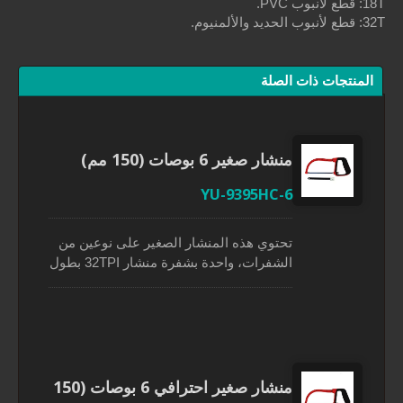
لصلة
شار صغير 6 بوصات (150 مم)
YU-9395HC-
حتوي هذه المنشار الصغير على نوعين من
الشفرات، واحدة بشفرة منشار 32TPI بطول
6 بوصات (150 مم) والأخرى بشفرة منشار
24TPI. الإطار المصنوع من الألمنيوم القوي
دعم بسهولة توتر الشفرات المتفوق لزيادة
لقوة. يمكن أن يؤدي تدوير عجلة الإبهام إلى
ستبدال الشفرة، والتحكم في التوتر، وضبط
لزاوية. يمكن تحويل هذا المنشار الصغير
منشار صغير احترافي 6 بوصات (150
سهولة إلى منشار لوحي عن طريق إزالة