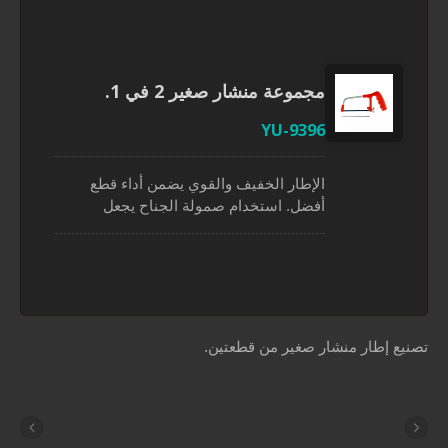
الحرارة. آلية عجلة الإبهام تتيح للمستخدمين
غيير الشفرة بسهولة. يمكن أيضاً
لمستخدمين ضبط زاوية الشفرة بسهولة
ن طريق تدوير عجلة الإبهام. المقبض
جموعة منشار صغير 2 في 1.
لمريح المصنوع من الألمنيوم والمغطى بـ
YU-939
PP يحسن القبضة ويقلل من تعب يد
لمستخدم. هذا المنشار الصغير الذي يتميز
حجمه المضغوط للتخزين والنقل مثالي
لإطار الخفيف والقوي يضمن أداء قطع
لقطع الألواح البلاستيكية، وأنابيب PVC،
فضل. استخدام صمولة الجناح يجعل
أنابيب الألمنيوم.
ستبدال الشفرة سريعًا وآمنًا. أيضاً، من
لسهل إجراء تعديل على الشفرة للوصول
لى توتر أعلى. المقبض البلاستيكي المريح
وفر راحة عالية ويزيد من القبضة. تتضمن
فرات من الفولاذ الكربوني العالي بطول
6.5 بوصة (165 مم) عددين مختلفين من
 صغير من قطعتين.
الأسنان، واحدة 16TPI والأخرى 24TPI. تتميز
ذه المنشار اليدوي الصغير بتخزين ونقل
ريح، وهي مثالية لقطع البلاستيك والمعدن،
اصة لقطع العناصر الصغيرة.