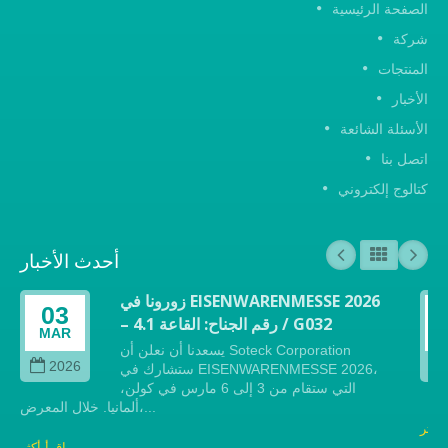
أحدث الأخبار
زورونا في EISENWARENMESSE 2026
معرض
03
لجناح: القاعة 4.1 / G032
بسبب تفشي فيروس ك
MAR
قررنا تعليق جميع رحل
يسعدنا أن نعلن أن Soteck Corporation
2026
ستشارك في EISENWARENMESSE 2026،
التي ستقام من 3 إلى 6 مارس في كولن،
ألمانيا. خلال المعرض،...
اقرأ أكثر