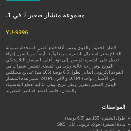
مجموعة منشار صغير 2 في 1.
YU-9396
الخفيف والقوي يضمن أداء قطع أفضل. استخدام صمولة
عل استبدال الشفرة سريعًا وآمنًا. أيضاً، من السهل إجراء
لى الشفرة للوصول إلى توتر أعلى. المقبض البلاستيكي
ح يوفر راحة عالية ويزيد من القبضة. تتضمن شفرات من
الفولاذ الكربوني العالي بطول 6.5 بوصة (165 مم) عددين مختلفين
من الأسنان، واحدة 16TPI والأخرى 24TPI. تتميز هذه المنشار
 الصغير بتخزين ونقل مريح، وهي مثالية لقطع البلاستيك
والمعدن، خاصة لقطع العناصر الصغيرة.
ت
 بوصة)
 فولاذ كربوني عالي SK5
3 مم