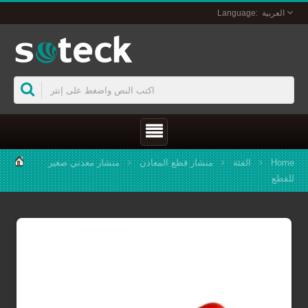
فئة
منشار قطع المعادن
منشار معدني صغير