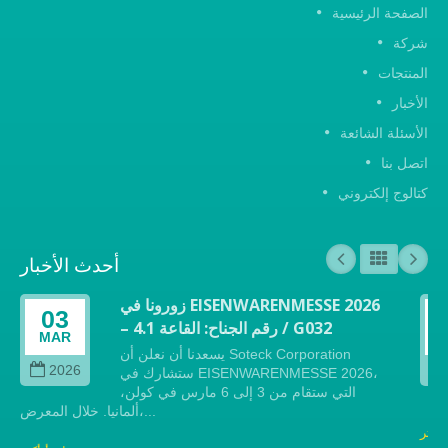
يسية
ئعة
وني
أحدث الأخبار
زورونا في EISENWARENMESSE 2026
03
– رقم الجناح: القاعة 4.1 / G032
بسبب تفشي ف
MAR
قررنا تعليق ج
يسعدنا أن نعلن أن Soteck Corporation
2026
ستشارك في EISENWARENMESSE 2026،
التي ستقام من 3 إلى 6 مارس في كولن،
ألمانيا. خلال المعرض،...