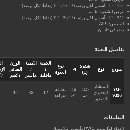
6 مم
وان
عبئة
الكمية
الكمية
الوزن
الوزن
الأبعاد
شفرة
نوع
نوع
TPI
/
/
الصافي
الإجمالي
/ قدم
(L)
العبوة
داخلية
ماستر
/ كجم
/ كجم
مكعبة
منشار
165
16،
بطاقة
حديدي
12
48
12
13
2.0'
مم
24
منزلقة
صغير
وب البلاستيك.