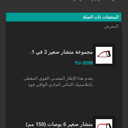
ذات الصلة
مجموعة منشار صغير 2 في 1.
YU-9398
يقدم هذا الإطار المعدني القوي المغطى
بالبلاستيك الثنائي المادي الواقي قوة
إضافية ومتانة. تأتي هذه المنشار اليدوي
الصغير مع شفراتين بعدد أسنان مختلف
لقطع مواد مختلفة، واحدة 32TPI لقطع
المعدن والأخرى 18TPI لقطع الخشب
والبلاستيك. يمكن أن يؤدي تدوير المقبض
المسجل ببراءة اختراع بسهولة إلى تغيير
منشار صغير 6 بوصات (150 مم)