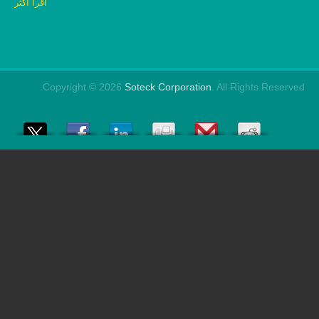
اقرأ أكثر
Copyright © 2026
Soteck Corporation
. All Righ