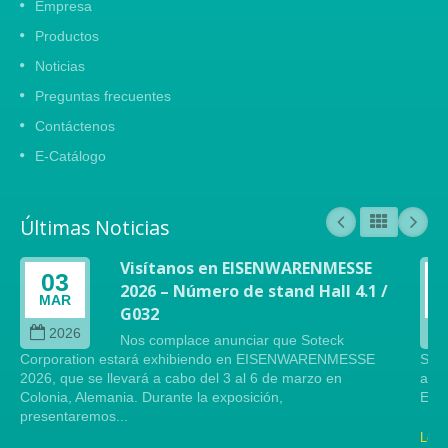
Empresa
Productos
Noticias
Preguntas frecuentes
Contáctenos
E-Catálogo
Últimas Noticias
Visítanos en EISENWARENMESSE
03
2026 – Número de stand Hall 4.1 /
MAR
G032
2026
Nos complace anunciar que Soteck
Corporation estará exhibiendo en EISENWARENMESSE
Sote
2026, que se llevará a cabo del 3 al 6 de marzo en
arte
Colonia, Alemania. Durante la exposición,
Este
presentaremos...
Lee