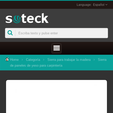
Español
Home
Categoría
Sierra para trabajar la madera
Sierra
de paneles de yeso para carpintería