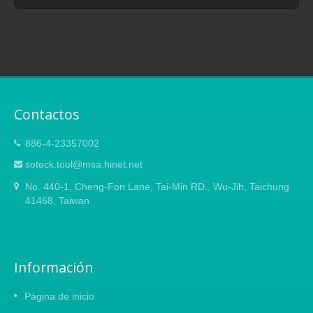
Contactos
886-4-23357002
soteck.tool@msa.hinet.net
No. 440-1, Cheng-Fon Lane, Tai-Min RD., Wu-Jih, Taichung
41468, Taiwan
Información
Página de inicio