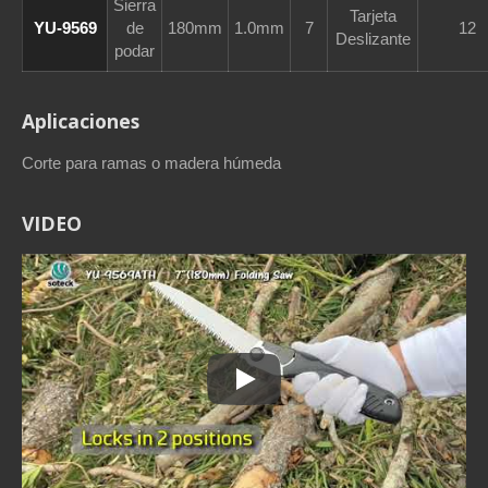
Sierra
Tarjeta
YU-9569
de
180mm
1.0mm
7
12
Deslizante
podar
Aplicaciones
Corte para ramas o madera húmeda
VIDEO
Sierra plegable de estilo japonés