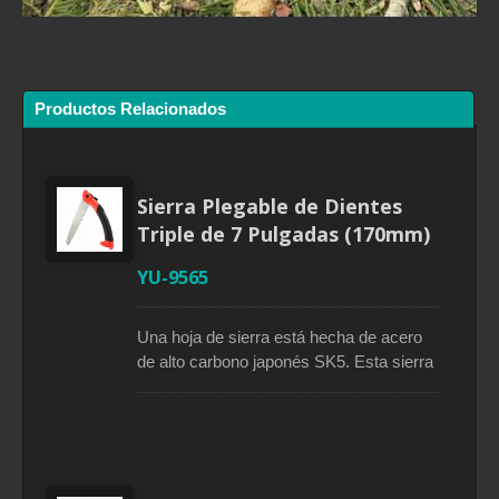
Productos Relacionados
Sierra Plegable de Dientes
Triple de 7 Pulgadas (170mm)
YU-9565
Una hoja de sierra está hecha de acero
de alto carbono japonés SK5. Esta sierra
de podar plegable cuenta con dientes
afilados en 3 ángulos, de precisión y
durabilidad, diseño plegable, hoja recta y
acabado de cromo duro. Su hoja puede
bloquearse en tres posiciones y sus