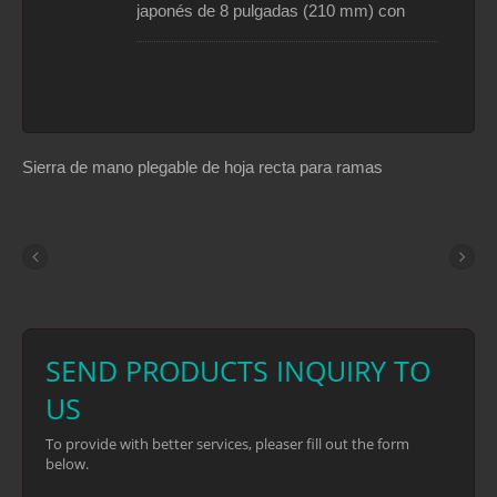
japonés de 8 pulgadas (210 mm) con
y acampar.
dientes afilados en 3 lados está diseñada
para cortes más agresivos. La hoja con
forma cónica y recubrimiento de cromo
duro realiza cortes incluso en brechas
pesadas con gran facilidad. Esta sierra
plegable cuenta con dos posiciones de
Sierra de mano plegable de hoja recta para ramas
corte. Una posición es para cortes
regulares y la otra posición es para
cortes en espacios confinados o en
altura. El mango resistente está hecho de
bi-materiales antideslizantes. Es una
sierra plegable portátil poderosa para
paisajismo, jardinería y camping.