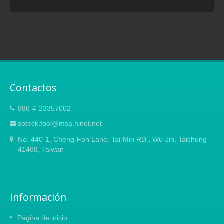
Contactos
886-4-23357002
soteck.tool@msa.hinet.net
No. 440-1, Cheng-Fon Lane, Tai-Min RD., Wu-Jih, Taichung
41468, Taiwan
Información
Página de inicio