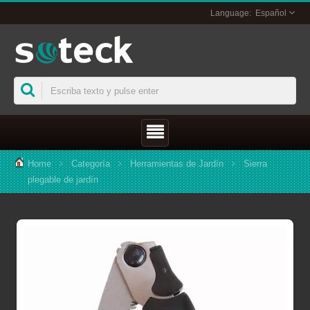
Español
Home
Categoría
Herramientas de Jardín
Sierra
plegable de jardín