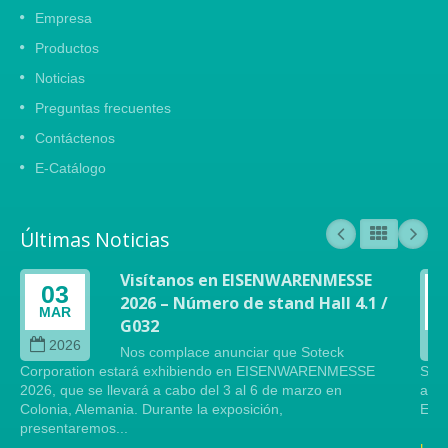
Empresa
Productos
Noticias
Preguntas frecuentes
Contáctenos
E-Catálogo
Últimas Noticias
Visítanos en EISENWARENMESSE
03
2026 – Número de stand Hall 4.1 /
MAR
G032
2026
Nos complace anunciar que Soteck
Corporation estará exhibiendo en EISENWARENMESSE
Sote
2026, que se llevará a cabo del 3 al 6 de marzo en
arte
Colonia, Alemania. Durante la exposición,
Este
presentaremos...