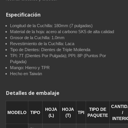
Especificación
Longitud de la Cuchilla: 180mm (7 pulgadas)
Material de la hoja: acero al carbono SK5 de alta calidad
Grosor de la Cuchilla: 1.0mm
Revestimiento de la Cuchilla: Laca
Tipo de Dientes: Dientes de Triple Molienda
TPI: 7T (Dientes Por Pulgada); PPI: 8P (Puntos Por
Pulgada)
Mango: Hierro y TPR
Hecho en Taiwán
Detalles de embalaje
CANTI
HOJA
HOJA
TIPO DE
MODELO
TIPO
TPI
/
(L)
(T)
PAQUETE
INTERI