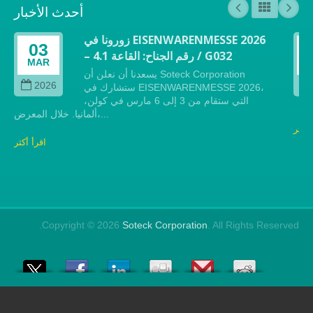
أحدث الأخبار
زورونا في EISENWARENMESSE 2026
معرض 
03
اح: القاعة 4.1 / G032
بسبب تفشي فيروس كو
MAR
قررنا تعليق جميع رحلا
يسعدنا أن نعلن أن Soteck Corporation
2026
ستشارك في EISENWARENMESSE 2026،
التي ستقام من 3 إلى 6 مارس في كولن،
ألمانيا. خلال المعرض،...
اقرأ أكثر
Copyright © 2026
Soteck Corporation
. A