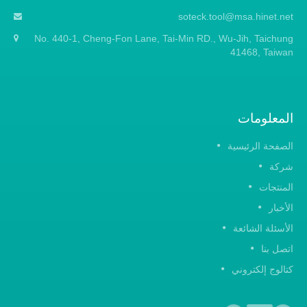
soteck.t
No. 440-1, Cheng-Fon Lane, Tai-Min RD.,