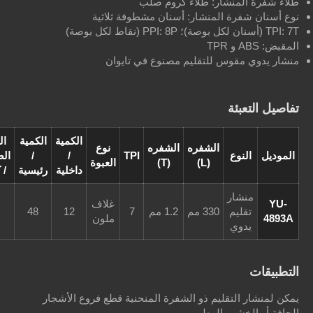
ر: طلاء كروم صلب
منشار: أسنان مشطوفة ثلاثية
للتقليم مصنوع في تايوان
الكمية
الكمية
الوزن
ج.و.
القياس
الشفره
الشفره
نوع
TPI
/
/
الصافي
/
/ قدم
(L)
(T)
العبوة
داخلية
رئيسية
/ كجم
كجم
مكعبة
غلاف
330 مم
1.2 مم
7
12
48
10
11
2.1'
ملون
يم ذو الشفرة المنحنية قطع فروع الأشجار
الرطب.