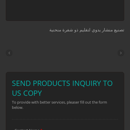
قطع الاستثنائية. تم طلاء شفرات منشار
تقليم هذه بطبقة شفافة لحمايتها من
صدأ. توفر الأسنان الحادة ذات الثلاثة
انب قطعًا فعالًا للأغصان المتوسطة. يتميز
شار التقليم هذا بمقبض محسن ومريح
لتقليم ذو شفرة منحنية
ير قابل للانزلاق. يأتي منشار التقليم هذا
ودًا بحافظة بلاستيكية تحمي أولئك الذين
ومون بقطع الخشب في الحديقة.